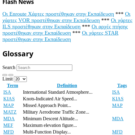
Flash News
Οι Enroute Χάρτες προστέθηκαν στην Εκπαίδευση
***
Οι
χάρτες VOR προστέθηκαν στην Εκπαίδευση
***
Οι χάρτες
ILS προστέθηκαν στην Εκπαίδευση
***
Οι αρχές πτήσης
προστέθηκαν στην Εκπαίδευση
***
Οι χάρτες STAR
προστέθηκαν στην Εκπαίδευση
Glossary
Search
Limit
Term
Definition
Tags
ISA
International Standard Atmosphere...
ISA
KIAS
Knots-Indicated Air Speed...
KIAS
MAP
Missed Approach Point...
MAP
MATZ
Military Aerodrome Traffic Zone...
MDA
Minimum Descent Altitude...
MDA
MEF
Maximum elevation figure...
MFD
Multi-Function Display...
MFD