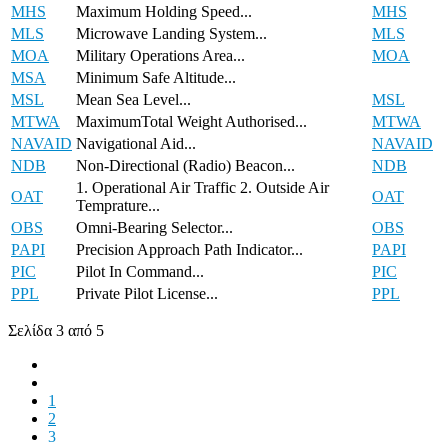
MHS
Maximum Holding Speed...
MHS
MLS
Microwave Landing System...
MLS
MOA
Military Operations Area...
MOA
MSA
Minimum Safe Altitude...
MSL
Mean Sea Level...
MSL
MTWA
MaximumTotal Weight Authorised...
MTWA
NAVAID
Navigational Aid...
NAVAID
NDB
Non-Directional (Radio) Beacon...
NDB
1. Operational Air Traffic 2. Outside Air
OAT
OAT
Temprature...
OBS
Omni-Bearing Selector...
OBS
PAPI
Precision Approach Path Indicator...
PAPI
PIC
Pilot In Command...
PIC
PPL
Private Pilot License...
PPL
Σελίδα 3 από 5
1
2
3