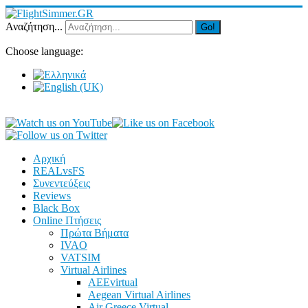
Αναζήτηση...
Go!
Choose language:
Αρχική
REALvsFS
Συνεντεύξεις
Reviews
Black Box
Online Πτήσεις
Πρώτα Βήματα
IVAO
VATSIM
Virtual Airlines
AEEvirtual
Aegean Virtual Airlines
Air Greece Virtual