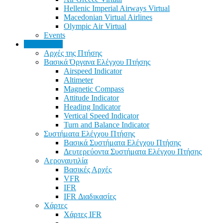
Hellenic Imperial Airways Virtual
Macedonian Virtual Airlines
Olympic Air Virtual
Events
Εκπαίδευση
Αρχές της Πτήσης
Βασικά Όργανα Ελέγχου Πτήσης
Airspeed Indicator
Altimeter
Magnetic Compass
Attitude Indicator
Heading Indicator
Vertical Speed Indicator
Turn and Balance Indicator
Συστήματα Ελέγχου Πτήσης
Βασικά Συστήματα Ελέγχου Πτήσης
Δευτερεύοντα Συστήματα Ελέγχου Πτήσης
Αεροναυτιλία
Βασικές Αρχές
VFR
IFR
IFR Διαδικασίες
Χάρτες
Χάρτες IFR