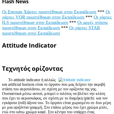
Flash News
Οι Enroute Χάρτες προστέθηκαν στην Εκπαίδευση
***
Οι
χάρτες VOR προστέθηκαν στην Εκπαίδευση
***
Οι χάρτες
ILS προστέθηκαν στην Εκπαίδευση
***
Οι αρχές πτήσης
προστέθηκαν στην Εκπαίδευση
***
Οι χάρτες STAR
προστέθηκαν στην Εκπαίδευση
Attitude Indicator
Τεχνητός ορίζοντας
Το attitude indicator ή αλλιώς
και artificial horizon είναι το όργανο που μας δείχνει την ακριβή
στάση του αεροπλάνου, σε σχέση με τον ορίζοντα της γης.
Ουσιαστικά μέσω αυτού, μπορεί ο πιλότος να βλέπει την κλίση
που έχει το αεροσκάφος, σε σχέση με το διαμήκη (pitch) και τον
εγκάρσιο (roll) άξονα του. Το όργανο είναι χωρισμένο σε δυο μέρη
με μια οριζόντια γραμμή. Στο επάνω μέρος του έχει χρώμα μπλε,
ενώ στο κάτω χρώμα καφέ. Στο κέντρο του υπάρχει ένας