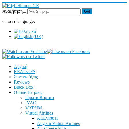
Αναζήτηση...
Go!
Choose language:
Αρχική
REALvsFS
Συνεντεύξεις
Reviews
Black Box
Online Πτήσεις
Πρώτα Βήματα
IVAO
VATSIM
Virtual Airlines
AEEvirtual
Aegean Virtual Airlines
Air Greece Virtual