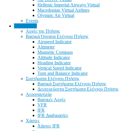
Hellenic Imperial Airways Virtual
Macedonian Virtual Airlines
Olympic Air Virtual
Events
Εκπαίδευση
Αρχές της Πτήσης
Βασικά Όργανα Ελέγχου Πτήσης
Airspeed Indicator
Altimeter
Magnetic Compass
Attitude Indicator
Heading Indicator
Vertical Speed Indicator
Turn and Balance Indicator
Συστήματα Ελέγχου Πτήσης
Βασικά Συστήματα Ελέγχου Πτήσης
Δευτερεύοντα Συστήματα Ελέγχου Πτήσης
Αεροναυτιλία
Βασικές Αρχές
VFR
IFR
IFR Διαδικασίες
Χάρτες
Χάρτες IFR