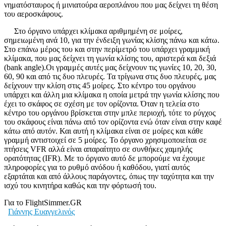
νηματόσταυρος ή μινιατούρα αεροπλάνου που μας δείχνει τη θέση
του αεροσκάφους.
Στο όργανο υπάρχει κλίμακα αριθμημένη σε μοίρες,
σημειωμένη ανά 10, για την ένδειξη γωνίας κλίσης πάνω και κάτω.
Στο επάνω μέρος του και στην περίμετρό του υπάρχει γραμμική
κλίμακα, που μας δείχνει τη γωνία κλίσης του, αριστερά και δεξιά
(bank angle).Οι γραμμές αυτές μας δείχνουν τις γωνίες 10, 20, 30,
60, 90 και από τις δυο πλευρές. Τα τρίγωνα στις δυο πλευρές, μας
δείχνουν την κλίση στις 45 μοίρες. Στο κέντρο του οργάνου
υπάρχει και άλλη μια κλίμακα η οποία μετρά την γωνία κλίσης που
έχει το σκάφος σε σχέση με τον ορίζοντα. Όταν η τελεία στο
κέντρο του οργάνου βρίσκεται στην μπλε περιοχή, τότε το ρύγχος
του σκάφους είναι πάνω από τον ορίζοντα ενώ όταν είναι στην καφέ
κάτω από αυτόν. Και αυτή η κλίμακα είναι σε μοίρες και κάθε
γραμμή αντιστοιχεί σε 5 μοίρες. Το όργανο χρησιμοποιείται σε
πτήσεις VFR αλλά είναι απαραίτητο σε συνθήκες χαμηλής
ορατότητας (IFR). Με το όργανο αυτό δε μπορούμε να έχουμε
πληροφορίες για το ρυθμό ανόδου ή καθόδου, γιατί αυτός
εξαρτάται και από άλλους παράγοντες, όπως την ταχύτητα και την
ισχύ του κινητήρα καθώς και την φόρτωσή του.
Για το FlightSimmer.GR
Γιάννης Ευαγγελινός