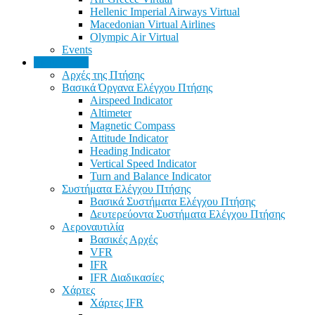
Hellenic Imperial Airways Virtual
Macedonian Virtual Airlines
Olympic Air Virtual
Events
Εκπαίδευση
Αρχές της Πτήσης
Βασικά Όργανα Ελέγχου Πτήσης
Airspeed Indicator
Altimeter
Magnetic Compass
Attitude Indicator
Heading Indicator
Vertical Speed Indicator
Turn and Balance Indicator
Συστήματα Ελέγχου Πτήσης
Βασικά Συστήματα Ελέγχου Πτήσης
Δευτερεύοντα Συστήματα Ελέγχου Πτήσης
Αεροναυτιλία
Βασικές Αρχές
VFR
IFR
IFR Διαδικασίες
Χάρτες
Χάρτες IFR