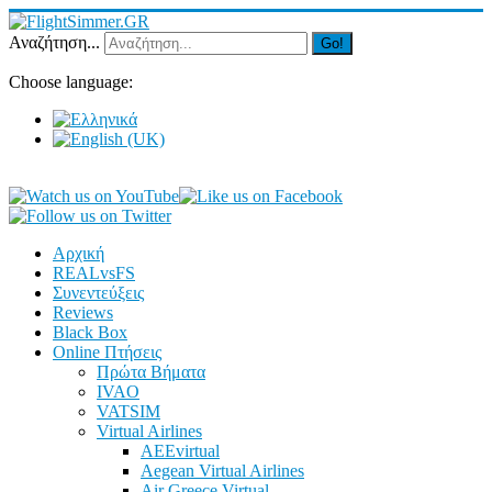
Αναζήτηση...
Go!
Choose language:
Αρχική
REALvsFS
Συνεντεύξεις
Reviews
Black Box
Online Πτήσεις
Πρώτα Βήματα
IVAO
VATSIM
Virtual Airlines
AEEvirtual
Aegean Virtual Airlines
Air Greece Virtual