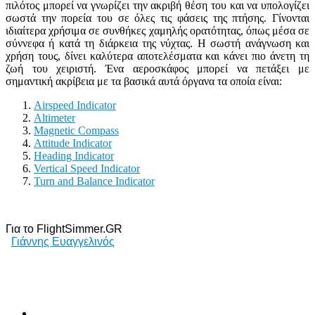
πιλότος μπορεί να γνωρίζει την ακριβή θέση του και να υπολογίζει
σωστά την πορεία του σε όλες τις φάσεις της πτήσης. Γίνονται
ιδιαίτερα χρήσιμα σε συνθήκες χαμηλής ορατότητας, όπως μέσα σε
σύννεφα ή κατά τη διάρκεια της νύχτας. Η σωστή ανάγνωση και
χρήση τους, δίνει καλύτερα αποτελέσματα και κάνει πιο άνετη τη
ζωή του χειριστή. Ένα αεροσκάφος μπορεί να πετάξει με
σημαντική ακρίβεια με τα βασικά αυτά όργανα τα οποία είναι:
Airspeed Indicator
Altimeter
Magnetic Compass
Attitude Indicator
Heading Indicator
Vertical Speed Indicator
Turn and Balance Indicator
Για το FlightSimmer.GR
Γιάννης Ευαγγελινός