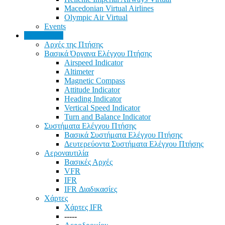
Macedonian Virtual Airlines
Olympic Air Virtual
Events
Εκπαίδευση
Αρχές της Πτήσης
Βασικά Όργανα Ελέγχου Πτήσης
Airspeed Indicator
Altimeter
Magnetic Compass
Attitude Indicator
Heading Indicator
Vertical Speed Indicator
Turn and Balance Indicator
Συστήματα Ελέγχου Πτήσης
Βασικά Συστήματα Ελέγχου Πτήσης
Δευτερεύοντα Συστήματα Ελέγχου Πτήσης
Αεροναυτιλία
Βασικές Αρχές
VFR
IFR
IFR Διαδικασίες
Χάρτες
Χάρτες IFR
-----