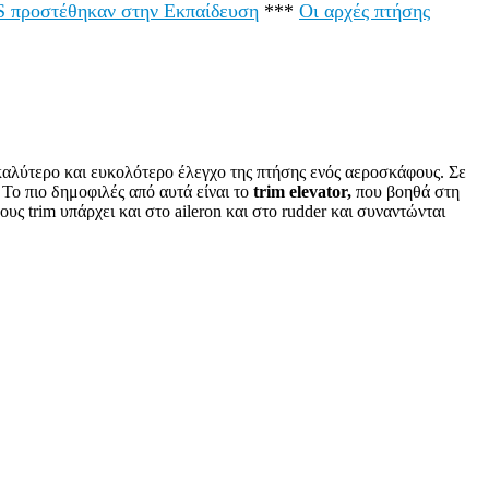
LS προστέθηκαν στην Εκπαίδευση
***
Οι αρχές πτήσης
 καλύτερο και ευκολότερο έλεγχο της πτήσης ενός αεροσκάφους. Σε
 Το πιο δημοφιλές από αυτά είναι το
trim elevator,
που βοηθά στη
υς trim υπάρχει και στο aileron και στο rudder και συναντώνται