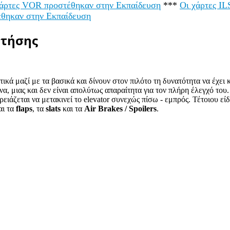
χάρτες VOR προστέθηκαν στην Εκπαίδευση
***
Οι χάρτες I
έθηκαν στην Εκπαίδευση
Πτήσης
κά μαζί με τα βασικά και δίνουν στον πιλότο τη δυνατότητα να έχει
α, μιας και δεν είναι απολύτως απαραίτητα για τον πλήρη έλεγχό του.
ιάζεται να μετακινεί το elevator συνεχώς πίσω - εμπρός. Τέτοιου είδο
αι τα
flaps
, τα
slats
και τα
Air Brakes / Spoilers
.