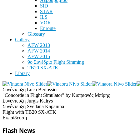
Αεροδρομίου
SID
STAR
ILS
VOR
Enroute
Glossary
Gallery
AFW 2013
AFW 2014
AFW 2015
9ο Συνέδριο Flight Simming
TB20 SX-ATK
Library
Συνέντευξη Luca Bertossio
"Concorde in Flight Simulator" by Κυπριανός Μπίρης
Συνέντευξη Jurgis Kairys
Συνέντευξη Svetlana Kapanina
Flight with TB20 SX-ATK
Εκπαίδευση
Flash News