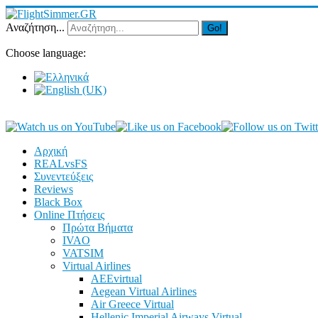
Αναζήτηση...
Go!
Choose language:
Αρχική
REALvsFS
Συνεντεύξεις
Reviews
Black Box
Online Πτήσεις
Πρώτα Βήματα
IVAO
VATSIM
Virtual Airlines
AEEvirtual
Aegean Virtual Airlines
Air Greece Virtual
Hellenic Imperial Airways Virtual