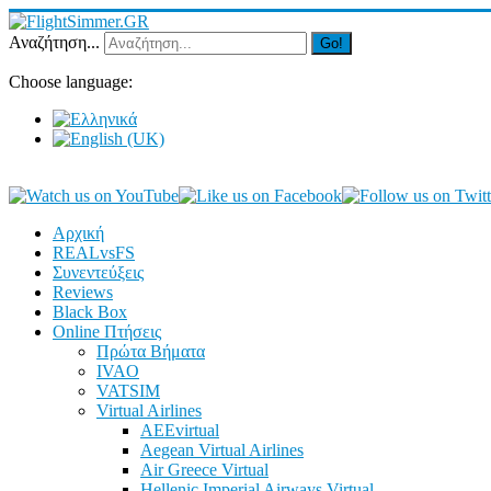
Αναζήτηση...
Go!
Choose language:
Αρχική
REALvsFS
Συνεντεύξεις
Reviews
Black Box
Online Πτήσεις
Πρώτα Βήματα
IVAO
VATSIM
Virtual Airlines
AEEvirtual
Aegean Virtual Airlines
Air Greece Virtual
Hellenic Imperial Airways Virtual