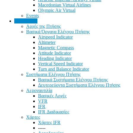
Macedonian Virtual Airlines
Olympic Air Virtual
Events
Εκπαίδευση
Αρχές της Πτήσης
Βασικά Όργανα Ελέγχου Πτήσης
Airspeed Indicator
Altimeter
Magnetic Compass
Attitude Indicator
Heading Indicator
Vertical Speed Indicator
Turn and Balance Indicator
Συστήματα Ελέγχου Πτήσης
Βασικά Συστήματα Ελέγχου Πτήσης
Δευτερεύοντα Συστήματα Ελέγχου Πτήσης
Αεροναυτιλία
Βασικές Αρχές
VFR
IFR
IFR Διαδικασίες
Χάρτες
Χάρτες IFR
-----