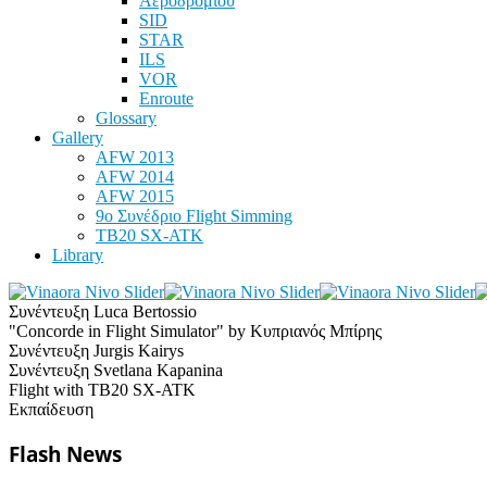
Αεροδρομίου
SID
STAR
ILS
VOR
Enroute
Glossary
Gallery
AFW 2013
AFW 2014
AFW 2015
9ο Συνέδριο Flight Simming
TB20 SX-ATK
Library
Συνέντευξη Luca Bertossio
"Concorde in Flight Simulator" by Κυπριανός Μπίρης
Συνέντευξη Jurgis Kairys
Συνέντευξη Svetlana Kapanina
Flight with TB20 SX-ATK
Εκπαίδευση
Flash News