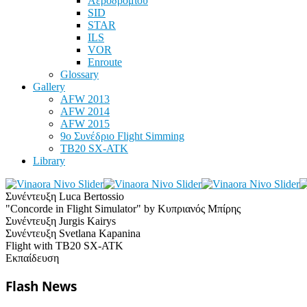
Αεροδρομίου
SID
STAR
ILS
VOR
Enroute
Glossary
Gallery
AFW 2013
AFW 2014
AFW 2015
9ο Συνέδριο Flight Simming
TB20 SX-ATK
Library
Συνέντευξη Luca Bertossio
"Concorde in Flight Simulator" by Κυπριανός Μπίρης
Συνέντευξη Jurgis Kairys
Συνέντευξη Svetlana Kapanina
Flight with TB20 SX-ATK
Εκπαίδευση
Flash News