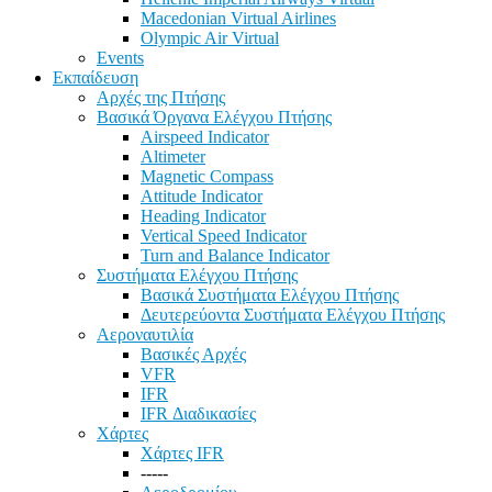
Macedonian Virtual Airlines
Olympic Air Virtual
Events
Εκπαίδευση
Αρχές της Πτήσης
Βασικά Όργανα Ελέγχου Πτήσης
Airspeed Indicator
Altimeter
Magnetic Compass
Attitude Indicator
Heading Indicator
Vertical Speed Indicator
Turn and Balance Indicator
Συστήματα Ελέγχου Πτήσης
Βασικά Συστήματα Ελέγχου Πτήσης
Δευτερεύοντα Συστήματα Ελέγχου Πτήσης
Αεροναυτιλία
Βασικές Αρχές
VFR
IFR
IFR Διαδικασίες
Χάρτες
Χάρτες IFR
-----