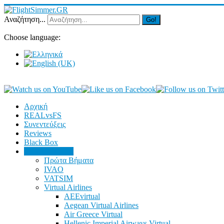
Αναζήτηση...
Go!
Choose language:
Αρχική
REALvsFS
Συνεντεύξεις
Reviews
Black Box
Online Πτήσεις
Πρώτα Βήματα
IVAO
VATSIM
Virtual Airlines
AEEvirtual
Aegean Virtual Airlines
Air Greece Virtual
Hellenic Imperial Airways Virtual