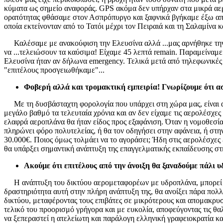
κύματα ως σημείο αναφοράς. GPS ακόμα δεν υπήρχαν στα μικρά αερ
ορατότητας φθάσαμε στον Ασπρόπυργο και ξαφνικά βγήκαμε έξω από
οποία εκτείνονταν από το Τατόι μέχρι τον Πειραιά και τη Σαλαμίνα
Καλέσαμε με ανακούφιση την Ελευσίνα αλλά ...μας αρνήθηκε την π
να ...τελειώσουν τα καύσιμα! Είχαμε 45 λεπτά remain. Παραμείναμε
Ελευσίνα ήταν αν δήλωνα emergency. Τελικά μετά από τηλεφωνικές
"επιτέλους προσγειωθήκαμε"...
Φοβερή αλλά και τρομακτική εμπειρία! Γνωρίζουμε ότι ασ
Με τη δυσβάσταχτη φορολογία που υπάρχει στη χώρα μας, είναι α
μεγάλο βαθμό τα τελευταία χρόνια και αν δεν είχαμε τις αερολέσχε
ελαφρά αεροπλάνα θα ήταν είδος προς εξαφάνιση. Όταν η νομοθεσία 
πληρώνει φόρο πολυτελείας, ή θα τον οδηγήσει στην αφάνεια, ή στ
30.000€. Ποιος όμως τολμάει να το αγοράσει; Ήδη στις αερολέσχ
θα υπάρξει σημαντική ανάπτυξη της επαγγελματικής εκπαίδευσης στ
Ακούμε ότι επιτέλους από την άνοιξη θα ξαναδούμε πάλι 
Η ανάπτυξη του δικτύου αερομεταφορέων με υδροπλάνα, μπορεί να 
δραστηριότητα αυτή στην πλήρη ανάπτυξη της, θα ανοίξει πάρα πολ
δικτύου, μεταφέροντας τους επιβάτες σε μικρότερους και απομακρυ
τελικό του προορισμό γρήγορα και με ευκολία, αποφεύγοντας τις θα
να ξεπεραστεί η ατελείωτη και παράλογη ελληνική γραφειοκρατία κ