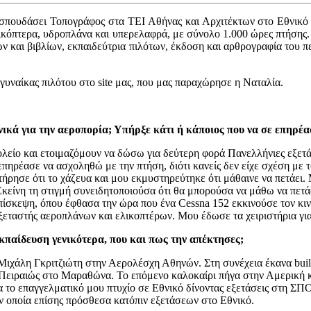
 σπουδάσει Τοπογράφος στα ΤΕΙ Αθήνας και Αρχιτέκτων στο Εθνικό 
ικόπτερα, υδροπλάνα και υπερελαφρά, με σύνολο 1.000 ώρες πτήσης
ν και βιβλίων, εκπαιδεύτρια πιλότων, έκδοση και αρθρογραφία του π
ναίκας πιλότου στο site μας, που μας παραχώρησε η Ναταλία.
νικά για την αεροπορία; Υπήρξε κάτι ή κάποιος που να σε επηρέα
λείο και ετοιμαζόμουν να δώσω για δεύτερη φορά Πανελλήνιες εξετά
πηρέασε να ασχοληθώ με την πτήση, διότι κανείς δεν είχε σχέση με 
ήρησε ότι το χάζευα και μου εκμυστηρεύτηκε ότι μάθαινε να πετάει.
κείνη τη στιγμή συνειδητοποιούσα ότι θα μπορούσα να μάθω να πετάω
σκεψη, όπου έφθασα την ώρα που ένα Cessna 152 εκκινούσε τον κινητ
ξεταστής αεροπλάνων και ελικοπτέρων. Μου έδωσε τα χειριστήρια για
εκπαίδευση γενικότερα, που και πως την απέκτησες;
 Μιχάλη Γκριτζιώτη στην Αερολέσχη Αθηνών. Στη συνέχεια έκανα bui
 Πειραιώς στο Μαραθώνα. Το επόμενο καλοκαίρι πήγα στην Αμερική κ
 το επαγγελματικό μου πτυχίο σε Εθνικό δίνοντας εξετάσεις στη ΣΠΟ
ην οποία επίσης πρόσθεσα κατόπιν εξετάσεων στο Εθνικό.