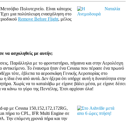
Μετσόβιο Πολυτεχνείο. Είναι κάτοχος
. Έχει μια πολύπλευρη ενασχόληση στο
εριοδικού
Remove Before Flight
, μέλος
σε να ασχοληθείς με αυτήν;
σεις. Παράλληλα με το φροντιστήριο, πήγαινα και στην Αερολέσχη
το αντικείμενο. Το έναυσμα ήταν ένα Cessna που πέρασε ένα πρωινό
 Μέχρι τότε, έβλεπα τα αεροσκάφη Γενικής Αεροπορίας στο
 η ίδια ένα από αυτά. Δεν ήξερα ότι υπήρχε αυτή η δυνατότητα στην
ήρα. Χωρίς να το καταλάβω με είχανε βάλει μέσα, με είχανε δέσει
 να κάνω το γύρο της Πεντέλης. Έτσι αρχίσαν όλα!
ld-up με Cessna 150,152,172,172RG,
αι πήρα το CPL, IFR Multi Engine σε
Α. Την επόμενη χρονιά πήρα και την