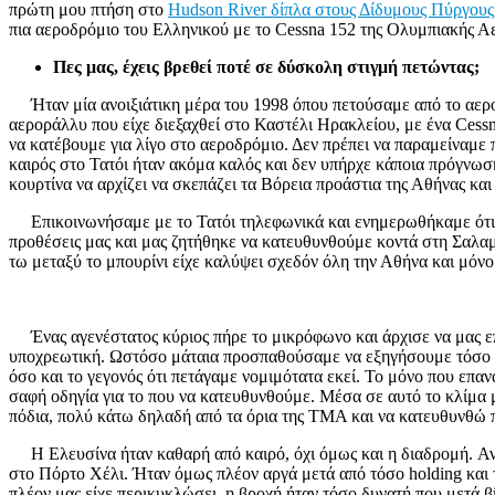
πρώτη μου πτήση στο
Hudson River δίπλα στους Δίδυμους Πύργους
πια αεροδρόμιο του Ελληνικού με το Cessna 152 της Ολυμπιακής Α
Πες μας, έχεις βρεθεί ποτέ σε δύσκολη στιγμή πετώντας;
Ήταν μία ανοιξιάτικη μέρα του 1998 όπου πετούσαμε από το αερ
αεροράλλυ που είχε διεξαχθεί στο Καστέλι Ηρακλείου, με ένα Ces
να κατέβουμε για λίγο στο αεροδρόμιο. Δεν πρέπει να παραμείναμε
καιρός στο Τατόι ήταν ακόμα καλός και δεν υπήρχε κάποια πρόγνωσ
κουρτίνα να αρχίζει να σκεπάζει τα Βόρεια προάστια της Αθήνας και 
Επικοινωνήσαμε με το Τατόι τηλεφωνικά και ενημερωθήκαμε ότι αν
προθέσεις μας και μας ζητήθηκε να κατευθυνθούμε κοντά στη Σαλαμί
τω μεταξύ το μπουρίνι είχε καλύψει σχεδόν όλη την Αθήνα και μόνο
Ένας αγενέστατος κύριος πήρε το μικρόφωνο και άρχισε να μας επιπ
υποχρεωτική. Ωστόσο μάταια προσπαθούσαμε να εξηγήσουμε τόσο τη
όσο και το γεγονός ότι πετάγαμε νομιμότατα εκεί. Το μόνο που ε
σαφή οδηγία για το που να κατευθυνθούμε. Μέσα σε αυτό το κλίμα 
πόδια, πολύ κάτω δηλαδή από τα όρια της TMA και να κατευθυνθώ 
Η Ελευσίνα ήταν καθαρή από καιρό, όχι όμως και η διαδρομή. Αν
στο Πόρτο Χέλι. Ήταν όμως πλέον αργά μετά από τόσο holding και 
πλέον μας είχε περικυκλώσει, η βροχή ήταν τόσο δυνατή που μετά β