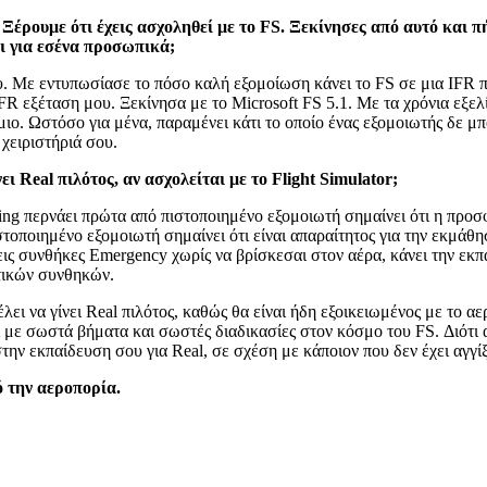
Ξέρουμε ότι έχεις ασχοληθεί με το FS. Ξεκίνησες από αυτό και πή
ι για εσένα προσωπικά;
. Με εντυπωσίασε το πόσο καλή εξομοίωση κάνει το FS σε μια IFR πτ
FR εξέταση μου. Ξεκίνησα με το Microsoft FS 5.1. Με τα χρόνια εξελ
ο. Ωστόσο για μένα, παραμένει κάτι το οποίο ένας εξομοιωτής δε μπ
χειριστήριά σου.
ι Real πιλότος, αν ασχολείται με το Flight Simulator;
ating περνάει πρώτα από πιστοποιημένο εξομοιωτή σημαίνει ότι η προ
 πιστοποιημένο εξομοιωτή σημαίνει ότι είναι απαραίτητος για την εκ
εις συνθήκες Emergency χωρίς να βρίσκεσαι στον αέρα, κάνει την εκ
ατικών συνθηκών.
να γίνει Real πιλότος, καθώς θα είναι ήδη εξοικειωμένος με το αερο
 με σωστά βήματα και σωστές διαδικασίες στον κόσμο του FS. Διότι α
ην εκπαίδευση σου για Real, σε σχέση με κάποιον που δεν έχει αγγίξ
ό την αεροπορία.