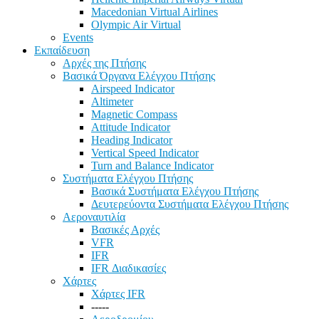
Macedonian Virtual Airlines
Olympic Air Virtual
Events
Εκπαίδευση
Αρχές της Πτήσης
Βασικά Όργανα Ελέγχου Πτήσης
Airspeed Indicator
Altimeter
Magnetic Compass
Attitude Indicator
Heading Indicator
Vertical Speed Indicator
Turn and Balance Indicator
Συστήματα Ελέγχου Πτήσης
Βασικά Συστήματα Ελέγχου Πτήσης
Δευτερεύοντα Συστήματα Ελέγχου Πτήσης
Αεροναυτιλία
Βασικές Αρχές
VFR
IFR
IFR Διαδικασίες
Χάρτες
Χάρτες IFR
-----