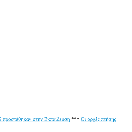
LS προστέθηκαν στην Εκπαίδευση
***
Οι αρχές πτήσης