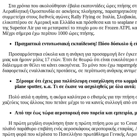
Στα χρόνια που ακολούθησαν έβαλα εκατοντάδες ώρες πτήσης στα
Αεραθλητική Ομοσπονδία σε ασκήσεις πλοήγησης, παρατηρητικότητας
συμμετείχα στους διεθνείς αγώνες Rally Flying σε Ιταλία, Σλοβακί
ελικοπτέρου σε Αμερική και Ελλάδα και πρόσθεσα και το seaplane 
της Superior Air για να μετατραπεί το πτυχίο μου σε Frozen ATPL 
Μέχρι σήμερα έχω περίπου 1000 ώρες πτήσης.
Πραγματικά εντυπωσιακή εκπαίδευση! Πόσο δύσκολο ή εύκ
Προσαρμόστηκα εύκολα και η ανάγκη για προσαρμογή δεν έγκειται 
μιας και ήμουν μόλις 17 ετών. Έτσι δε θεωρώ ότι είναι ευκολότερο 
διάλειμμα αν θέλει να κάνει οικογένεια. Το μόνο που έχω παρατηρήσ
διαφορετικές εναλλακτικές προτάσεις, σε περίπτωση ανάγκης αντιμ
Ξέρουμε ότι έχεις μια πολύπλευρη ενασχόληση στο κομμά
plane spotter, κ.α. Τι σε έκανε να ασχοληθείς με όλα αυτά;
Πολύ απλά η αγάπη, η ακόμα καλύτερα ο εθισμός για την πτήση σε
χαζεύεις τους άλλους που πετάνε μέχρι το να κανείς συλλογή από ο
Από την έως τώρα αεροπορική σου πορεία και εμπειρία, μ
Η πρώτη μεγάλη συγκίνηση ήταν η πρώτη πτήση μου με το Cessna 15
πλαϊνό παράθυρο επιβάτη ενός αεροσκάφους αεροπορικής εταιρίας.
πρώτη φορά που κέρδισα το Πανελλήνιο πρωτάθλημα Γενικής Αεροπο