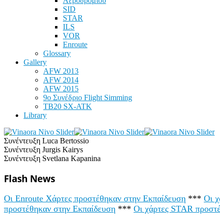
Αεροδρομίου
SID
STAR
ILS
VOR
Enroute
Glossary
Gallery
AFW 2013
AFW 2014
AFW 2015
9ο Συνέδριο Flight Simming
TB20 SX-ATK
Library
Συνέντευξη Luca Bertossio
Συνέντευξη Jurgis Kairys
Συνέντευξη Svetlana Kapanina
Flash News
Οι Enroute Χάρτες προστέθηκαν στην Εκπαίδευση
***
Οι 
προστέθηκαν στην Εκπαίδευση
***
Οι χάρτες STAR προστ