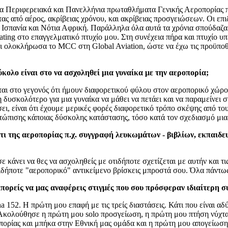
 Περιφερειακά και Πανελλήνια πρωταθλήματα Γενικής Αεροπορίας 
 από αέρος, ακρίβειας χρόνου, και ακρίβειας προσγειώσεων. Οι επι
α, Ισπανία και Νότια Αφρική. Παράλληλα όλα αυτά τα χρόνια σπούδαζ
rating στο επαγγελματικό πτυχίο μου. Στη συνέχεια πήρα και πτυχί
και ολοκλήρωσα το MCC στη Global Aviation, ώστε να έχω τις προϋπο
ολο είναι στο να ασχοληθεί μια γυναίκα με την αεροπορία;
στο γεγονός ότι ήμουν διαφορετικού φύλου στον αεροπορικό χώρο σ
η δυσκολότερο για μια γυναίκα να μάθει να πετάει και να παραμείνει 
ει, είναι ότι έχουμε μερικές φορές διαφορετικό τρόπο σκέψης από το
ετώπισης κάποιας δύσκολης κατάστασης, τόσο κατά τον σχεδιασμό μια
τι της αεροπορίας π.χ. συγγραφή λευκωμάτων - βιβλίων, εκπαιδευ
 κάνει να θες να ασχοληθείς με οτιδήποτε σχετίζεται με αυτήν και τι
τιδήποτε "αεροπορικό" αντικείμενο βρίσκεις μπροστά σου. Όλα πάντω
πορείς να μας αναφέρεις στιγμές που σου πρόσφεραν ιδιαίτερη σ
2. Η πρώτη μου επαφή με τις τρείς διαστάσεις. Κάτι που είναι αδύ
 Ακολούθησε η πρώτη μου solo προσγείωση, η πρώτη μου πτήση νύχτα
ρίας και μπήκα στην Εθνική μας ομάδα και η πρώτη μου απογείωση 