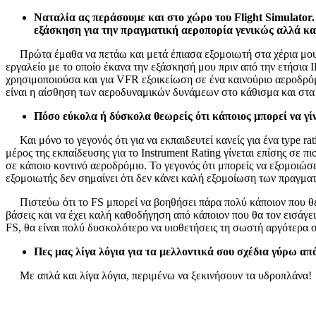
Ναταλία ας περάσουμε και στο χώρο του Flight Simulator. 
εξάσκηση για την πραγματική αεροπορία γενικώς αλλά κα
Πρώτα έμαθα να πετάω και μετά έπιασα εξομοιωτή στα χέρια μου
εργαλείο με το οποίο έκανα την εξάσκησή μου πριν από την ετήσια I
χρησιμοποιούσα και για VFR εξοικείωση σε ένα καινούριο αεροδρόμι
είναι η αίσθηση των αεροδυναμικών δυνάμεων στο κάθισμα και στα 
Πόσο εύκολα ή δύσκολα θεωρείς ότι κάποιος μπορεί να γίνε
Και μόνο το γεγονός ότι για να εκπαιδευτεί κανείς για ένα type r
μέρος της εκπαίδευσης για το Instrument Rating γίνεται επίσης σε
σε κάποιο κοντινό αεροδρόμιο. Το γεγονός ότι μπορείς να εξομοιώσ
εξομοιωτής δεν σημαίνει ότι δεν κάνει καλή εξομοίωση των πραγμ
Πιστεύω ότι το FS μπορεί να βοηθήσει πάρα πολύ κάποιον που θέλει 
βάσεις και να έχει καλή καθοδήγηση από κάποιον που θα τον εισάγει
FS, θα είναι πολύ δυσκολότερο να υιοθετήσεις τη σωστή αργότερα στ
Πες μας λίγα λόγια για τα μελλοντικά σου σχέδια γύρω απ
Με απλά και λίγα λόγια, περιμένω να ξεκινήσουν τα υδροπλάνα!