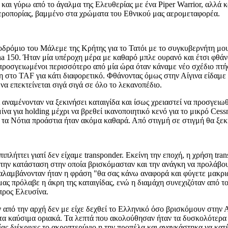
και γύρω από το άγαλμα της Ελευθερίας με ένα Piper Warrior, αλλά κ
εροπορίας, βαμμένο στα χρώματα του Εθνικού μας αερομεταφορέα.
οδρόμιο του Μάλεμε της Κρήτης για το Τατόι με το συγκυβερνήτη μο
sna 150. Ήταν μία υπέροχη μέρα με καθαρό μπλε ουρανό και έτσι φθ
 προσγειωμένοι περισσότερο από μία ώρα όταν κάναμε νέο σχέδιο πτή
η στο TAF για κάτι διαφορετικό. Φθάνοντας όμως στην Αίγινα είδαμε
να επεκτείνεται σιγά σιγά σε όλο το λεκανοπέδιο.
αμένονταν να ξεκινήσει καταιγίδα και ίσως χρειαστεί να προσγειω
να για holding μέχρι να βρεθεί ικανοποιητικό κενό για το μικρό Ces
 τα Νότια προάστια ήταν ακόμα καθαρά. Από στιγμή σε στιγμή θα ξεκ
λήττει γιατί δεν είχαμε transponder. Εκείνη την εποχή, η χρήση tr
ν κατάσταση στην οποία βρισκόμασταν και την ανάγκη να προλάβουμ
παναλαμβάνονταν ήταν η φράση "θα σας κάνω αναφορά και φύγετε μακ
μας πρόλαβε η άκρη της καταιγίδας, ενώ η διαμάχη συνεχιζόταν από 
προς Ελευσίνα.
 από την αρχή δεν με είχε δεχθεί το Ελληνικό όσο βρισκόμουν στην 
τα καύσιμα οριακά. Τα λεπτά που ακολούθησαν ήταν τα δυσκολότερα 
ίας διέκρινες το ακροπτερύγιο η την προπέλα και αναγκάστηκα να κα