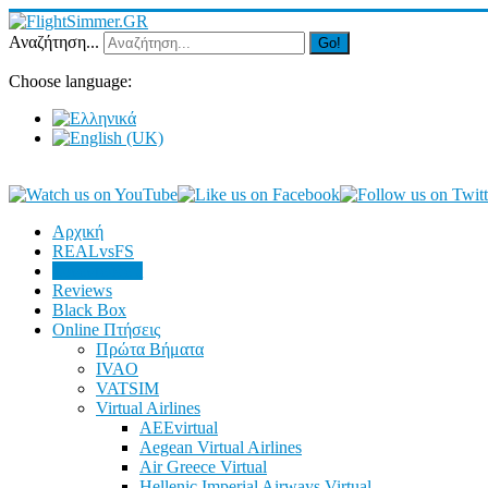
Αναζήτηση...
Go!
Choose language:
Αρχική
REALvsFS
Συνεντεύξεις
Reviews
Black Box
Online Πτήσεις
Πρώτα Βήματα
IVAO
VATSIM
Virtual Airlines
AEEvirtual
Aegean Virtual Airlines
Air Greece Virtual
Hellenic Imperial Airways Virtual