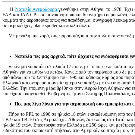
Η
Ναταλία Ανεμοδουρά
γεννήθηκε στην Αθήνα, το 1978. Έχει
FAA και JAA CPL σε μονοκινητήρια και δικινητήρια αεροπλάνα, ελ
κομμάτι της αεροπορίας όπως για παράδειγμα: συγγραφή λευκωμάτω
σε αερολέσχες, plane spotter και πολλά άλλα.
Με μεγάλη μας χαρά, σας παρουσιάζουμε την πρώτη συνέντευξη γυ
Ναταλία πες μας αρχικά, πότε άρχισες να ενδιαφέρεσαι γε
Ξεκίνησα να πετάω σε ηλικία 17 ετών, με το που τελείωσα το σχο
Αθηνών για να μάθω να πετάω. Κανείς από τον περίγυρό μου δε με ε
από πάνω μου το Σεπτέμβριο του 1995 και κάποιος κύριος που παρατ
Ελληνικό και ονειρευόμουν μία ημέρα να πετάξω με ένα από αυτά. Ε
Ελλάδα. Την επόμενη μέρα βρέθηκα στην Αερολέσχη Αθηνών για επί
και είχαμε απογειωθεί. Κυβερνήτης ήταν ο Σωτήρης Παπανικόλας, ε
Πες μας λίγα λόγια για την αεροπορική σου εμπειρία και 
Πήρα το PPL το 1996 σε ηλικία 18 ετών εκπαιδευόμενη από τον
TB-9 και TB-10 στις Αερολέσχες Αθηνών, Δεκελείας στο Τατόι και
ηλικία 19 ετών. Επέστρεψα στην Ελλάδα με 250 ώρες και μετέτρεψα
ειδικότητα του εκπαιδευτή πτήσεων στο Αμερικάνικο πτυχίο μου, τ