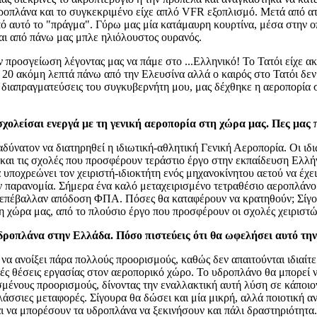
οπλάνα και το συγκεκριμένο είχε απλό VFR εξοπλισμό. Μετά από ατ
 αυτό το "πράγμα". Γύρω μας μία κατάμαυρη κουρτίνα, μέσα στην ο
 και από πάνω μας μπλε ηλιόλουστος ουρανός.
ροσγείωση λέγοντας μας να πάμε στο ...Ελληνικό! Το Τατόι είχε ακ
 20 ακόμη λεπτά πάνω από την Ελευσίνα αλλά ο καιρός στο Τατόι δεν
 διαπραγματεύσεις του συγκυβερνήτη μου, μας δέχθηκε η αεροπορία 
χολείσαι ενεργά με τη γενική αεροπορία στη χώρα μας. Πες μας 
δύνατον να διατηρηθεί η ιδιωτική-αθλητική Γενική Αεροπορία. Οι ιδι
ς και τις σχολές που προσφέρουν τεράστιο έργο στην εκπαίδευση Ελλή
υποχρεώνει τον χειριστή-ιδιοκτήτη ενός μηχανοκίνητου αετού να έχε
ην παρανομία. Σήμερα ένα καλό μεταχειρισμένο τετραθέσιο αεροπλάνο 
ες επέβαλλαν απόδοση ΦΠΑ. Πόσες θα καταφέρουν να κρατηθούν; Σίγ
η χώρα μας, από το πλούσιο έργο που προσφέρουν οι σχολές χειριστώ
υδροπλάνα στην Ελλάδα. Πόσο πιστεύεις ότι θα ωφελήσει αυτό τη
ανοίξει πάρα πολλούς προορισμούς, καθώς δεν απαιτούνται ιδιαίτερ
λές θέσεις εργασίας στον αεροπορικό χώρο. Το υδροπλάνο θα μπορεί 
σμένους προορισμούς, δίνοντας την εναλλακτική αυτή λύση σε κάποιο
λάσσιες μεταφορές. Σίγουρα θα δώσει και μία μικρή, αλλά ποιοτική 
αι να μπορέσουν τα υδροπλάνα να ξεκινήσουν και πάλι δραστηριότητα.