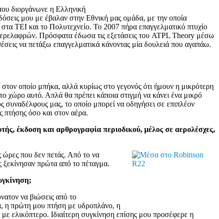
που διοργάνωνε η Ελληνική
δόσεις μου με έβαλαν στην Εθνική μας ομάδα, με την οποία
α στα ΤΕΙ και το Πολυτεχνείο. Το 2007 πήρα επαγγελματικό πτυχίο
ο υπερελαφρών. Πρόσφατα έδωσα τις εξετάσεις του ATPL Theory μέσω
θέσεις να πετάξω επαγγελματικά κάνοντας μία δουλειά που αγαπάω.
τον οποίο μπήκα, αλλά κυρίως στο γεγονός ότι ήμουν η μικρότερη
στο χώρο αυτό. Απλά θα πρέπει κάποια στιγμή να κάνει ένα μικρό
υς συναδέλφους μας, το οποίο μπορεί να οδηγήσει σε επιπλέον
ς πτήσης όσο και στον αέρα.
τής, έκδοση και αρθρογραφία περιοδικού, μέλος σε αερολέσχες,
ς ώρες που δεν πετάς. Από το να
ς ξεκίνησαν πρώτα από το πέταγμα.
υγκίνηση;
νατον να βιώσεις από το
, η πρώτη μου πτήση με υδροπλάνο, η
με ελικόπτερο. Ιδιαίτερη συγκίνηση επίσης μου προσέφερε η