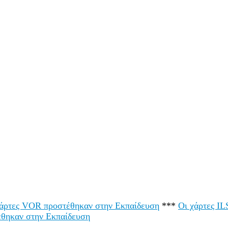
χάρτες VOR προστέθηκαν στην Εκπαίδευση
***
Οι χάρτες I
έθηκαν στην Εκπαίδευση