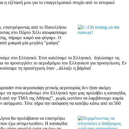
αι η εξέτασή μου για το επαγγελματικό πτυχίο από το ιστορικό
υ, επιστρέφοντας από το Πανελλήνιο
άνοντας στο Πόρτο Χέλι αποφασίσαμε
σης, πήραμε καιρό και φύγαμε. Ο
 από μακριά μία μεγάλη "μαύρη"
θούμε στο Ελληνικό. Έτσι καλέσαμε το Ελληνικό, δηλώσαμε τις
sna να προσεγγίσει το αεροδρόμιο του Ελληνικού για προσγείωση. Εν
ινούσαμε τη προσέγγιση όταν ...άλλαξε η βάρδια!
ansponder στα αεροσκάφη γενικής αεροπορίας δεν ήταν ακόμη
ε να προσγειωθούμε στο Ελληνικό πριν μας προλάβει η καταιγίδα,
ριά από την TMA της Αθήνας!", χωρίς ωστόσο να λαμβάνουμε καμία
τον ασύρματο. Τότε πήρα την απόφαση να κατέβω κάτω από τα 500
Αίγινα θα προλάβαινα να επιστρέψω
που έχω αντιμετωπίσει. Η καταιγίδα
τέβω τόσο χαμηλά ώστε να έχω τα