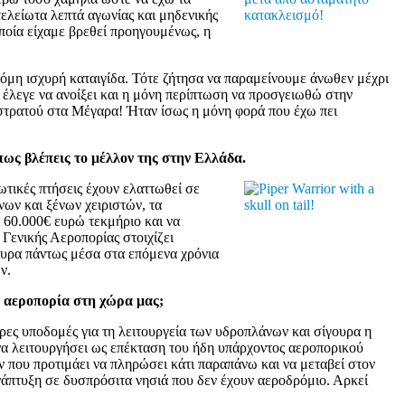
ελείωτα λεπτά αγωνίας και μηδενικής
ποία είχαμε βρεθεί προηγουμένως, η
όμη ισχυρή καταιγίδα. Τότε ζήτησα να παραμείνουμε άνωθεν μέχρι
 έλεγε να ανοίξει και η μόνη περίπτωση να προσγειωθώ στην
στρατού στα Μέγαρα! Ήταν ίσως η μόνη φορά που έχω πει
πως βλέπεις το μέλλον της στην Ελλάδα.
ωτικές πτήσεις έχουν ελαττωθεί σε
νων και ξένων χειριστών, τα
ι 60.000€ ευρώ τεκμήριο και να
Γενικής Αεροπορίας στοιχίζει
ουρα πάντως μέσα στα επόμενα χρόνια
ν.
ν αεροπορία στη χώρα μας;
ες υποδομές για τη λειτουργεία των υδροπλάνων και σίγουρα η
να λειτουργήσει ως επέκταση του ήδη υπάρχοντος αεροπορικού
ν που προτιμάει να πληρώσει κάτι παραπάνω και να μεταβεί στον
ανάπτυξη σε δυσπρόσιτα νησιά που δεν έχουν αεροδρόμιο. Αρκεί