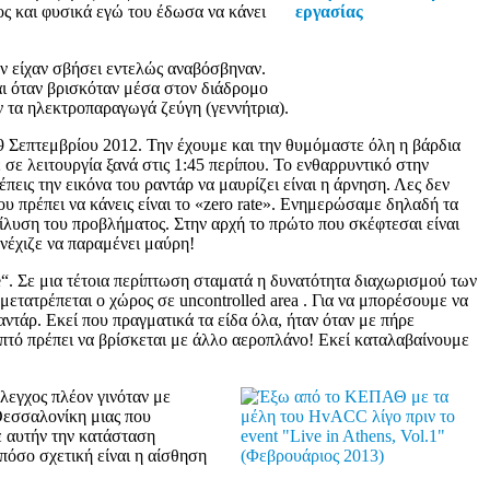
ος και φυσικά εγώ του έδωσα να κάνει
εν είχαν σβήσει εντελώς αναβόσβηναν.
και όταν βρισκόταν μέσα στον διάδρομο
 τα ηλεκτροπαραγωγά ζεύγη (γεννήτρια).
9 Σεπτεμβρίου 2012. Την έχουμε και την θυμόμαστε όλη η βάρδια
σε λειτουργία ξανά στις 1:45 περίπου. Το ενθαρρυντικό στην
πεις την εικόνα του ραντάρ να μαυρίζει είναι η άρνηση. Λες δεν
πρέπει να κάνεις είναι το «zero rate». Ενημερώσαμε δηλαδή τα
επίλυση του προβλήματος. Στην αρχή το πρώτο που σκέφτεσαι είναι
νέχιζε να παραμένει μαύρη!
e“. Σε μια τέτοια περίπτωση σταματά η δυνατότητα διαχωρισμού των
μετατρέπεται ο χώρος σε uncontrolled area . Για να μπορέσουμε να
αντάρ. Εκεί που πραγματικά τα είδα όλα, ήταν όταν με πήρε
επτό πρέπει να βρίσκεται με άλλο αεροπλάνο! Εκεί καταλαβαίνουμε
λεγχος πλέον γινόταν με
Θεσσαλονίκη μιας που
ε αυτήν την κατάσταση
πόσο σχετική είναι η αίσθηση