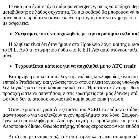
Γενικά μου έχουν τύχει διάφορα emergency, όπως να υπάρχει depre
μεταβίβασης σε λάθος συχνότητα. Το πιο σοβαρό θα μπορούσα να πω ό
μόνο που μπορούσα να κάνω εκείνη τη στιγμή ήταν να ενημερώσω τα
με ασφάλεια.
Σκέφτηκες
ποτέ
να
ασχοληθείς
με
την
αεροπορία
αλλά
απ
Η αλήθεια είναι ότι όταν ήμουν στο Ηράκλειο λόγω και της αμεσό
το PPL. Από τη στιγμή που ήρθα στο Κ.Ε.Π.ΑΘ αυτό ατόνησε πάλι.
μόνο.
Τι χρειάζεται κάποιος για να ασχοληθεί με το ATC (real);
Καταρχήν η δουλειά του ελεγκτή εναέριας κυκλοφορίας είναι μια 
επίπεδο Proficiency και γνώσεις πάνω στους ηλεκτρονικούς υπολογ
λεξιλογικές και έπειτα κάποια ειδικά τεστ. Ήμασταν σε ένα αμφιθέ
προσοχή ώστε να απαντήσουμε στις ερωτήσεις που μας έδιναν μετά
ωστόσο δεν απαιτούσε ουσιαστικά καμία αεροπορική γνώση.
Όταν πέρασα τις γραπτές εξετάσεις του ΑΣΕΠ το επόμενο στάδιο ή
μαγνητοφωνο για να ελέγξουν τυχόν προβλήματα στο λόγο. Σύμφωνα 
έγινε και η πρόσληψή μου. Από την στιγμή της πρόσληψης και μετά 
Αεροπορικό δίκαιο, Θεωρία πτήσης, τύπους αεροσκαφών και επιδόσε
Αυτό που με εντυπωσιάζει σε αυτή τη δουλεία είναι ότι καμία μέρα