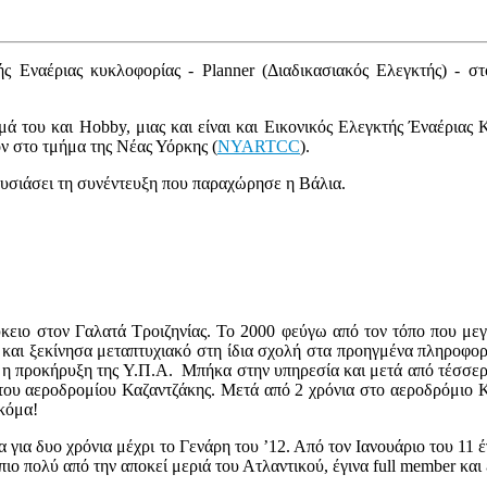
κτής Εναέριας κυκλοφορίας - Planner (Διαδικασιακός Ελεγκτής) -
μά του και Hobby, μιας και είναι και Εικονικός Ελεγκτής Έναέρια
ον στο τμήμα της Νέας Υόρκης (
NYARTCC
).
υσιάσει τη συνέντευξη που παραχώρησε η Βάλια.
ιο στον Γαλατά Τροιζηνίας. Το 2000 φεύγω από τον τόπο που με
και ξεκίνησα μεταπτυχιακό στη ίδια σχολή στα προηγμένα πληροφορ
 η προκήρυξη της Υ.Π.Α. Μπήκα στην υπηρεσία και μετά από τέσσερ
η του αεροδρομίου Καζαντζάκης. Μετά από 2 χρόνια στο αεροδρόμιο
κόμα!
α δυο χρόνια μέχρι το Γενάρη του ’12. Από τον Ιανουάριο του 11 έγιν
ο πολύ από την αποκεί μεριά του Ατλαντικού, έγινα full member και εί