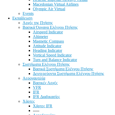
Macedonian Virtual Airlines
Olympic Air Virtual
Events
Εκπαίδευση
Αρχές της Πτήσης
Βασικά Όργανα Ελέγχου Πτήσης
Airspeed Indicator
Altimeter
Magnetic Compass
Attitude Indicator
Heading Indicator
Vertical Speed Indicator
Turn and Balance Indicator
Συστήματα Ελέγχου Πτήσης
Βασικά Συστήματα Ελέγχου Πτήσης
Δευτερεύοντα Συστήματα Ελέγχου Πτήσης
Αεροναυτιλία
Βασικές Αρχές
VFR
IFR
IFR Διαδικασίες
Χάρτες
Χάρτες IFR
-----