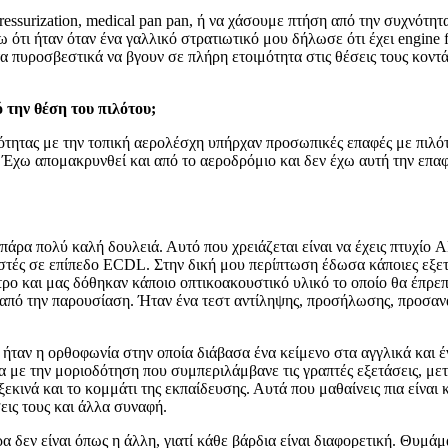
ssurization, medical pan pan, ή να χάσουμε πτήση από την συχνότητ
τι ήταν όταν ένα γαλλικό στρατιωτικό μου δήλωσε ότι έχει engine fa
 πυροσβεστικά να βγουν σε πλήρη ετοιμότητα στις θέσεις τους κοντ
ό
την
θέση
του
πιλότου;
τητας με την τοπική αερολέσχη υπήρχαν προσωπικές επαφές με πιλό
 Έχω απομακρυνθεί και από το αεροδρόμιο και δεν έχω αυτή την επα
πάρα πολύ καλή δουλειά. Αυτό που χρειάζεται είναι να έχεις πτυχίο A
ιστές σε επίπεδο ECDL. Στην δική μου περίπτωση έδωσα κάποιες εξετ
ατρο και μας δόθηκαν κάποιο οπτικοακουστικό υλικό το οποίο θα έπρ
 από την παρουσίαση. Ήταν ένα τεστ αντίληψης, προσήλωσης, προσαν
ταν η ορθοφωνία στην οποία διάβασα ένα κείμενο στα αγγλικά και έ
με την μοριοδότηση που συμπεριλάμβανε τις γραπτές εξετάσεις, μετ
ξεκινά και το κομμάτι της εκπαίδευσης. Αυτά που μαθαίνεις πια είν
ις τους και άλλα συναφή.
 δεν είναι όπως η άλλη, γιατί κάθε βάρδια είναι διαφορετική. Θυμά