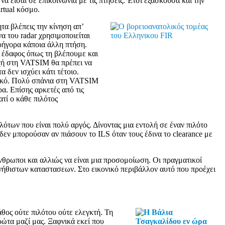
α είσαι σε επικοινωνία με τις πτήσεις. Έτσι εξασκούσα και την
rtual κόσμο.
τα βλέπεις την κίνηση απ’
α του radar χρησιμοποιείται
ρήγορα κάποια άλλη πτήση.
 έδαφος όπως τη βλέπουμε και
οχή στη VATSIM θα πρέπει να
 δεν ισχύει κάτι τέτοιο.
νικό. Πολύ σπάνια στη VATSIM
α. Επίσης αρκετές από τις
τί ο κάθε πιλότος
των που είναι πολύ αργός. Δίνοντας μια εντολή σε έναν πιλότο
εν μπορούσαν αν πιάσουν το ILS όταν τους έδινα το clearance με
θρωποι και αλλιώς να είναι μια προσομοίωση. Οι πραγματικοί
συνήθιστων καταστασεων. Στο εικονικό περιβάλλον αυτό που προέχει
θος ούτε πιλότου ούτε ελεγκτή. Τη
ώτα μαζί μας. Ξαφνικά εκεί που