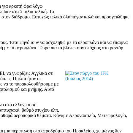
α για αρκετή ώρα λόγω
ilure στα 5 μίλια τελική. Το
ά στον διάδρομο. Ευτυχώς τελικά όλα πήγαν καλά και προσγειώθηκε
τους. Έτσι ψηνόμουν να ασχοληθώ με τα αεροπλάνα και να έπαιρνα
φή με τα αεροπλάνα. Τώρα πια τα βλέπω σαν στόχους στο ραντάρ
EI, να γνωρίζεις Αγγλικά σε
άσεις. Πρώτα ήταν οι
επε να το παρακολουθήσουμε με
ατολισμού και μνήμης. Αυτό
να στα ελληνικά σε
απτυχιακά, βαθμό πτυχίου κλπ,
αι καθαρά αεροπορικά θέματα. Κάναμε Αεροναυτιλία, Μετεωρολογία,
μαι μια περίπτωση στο αεροδρόμιο του Ηρακλείου, χειμώνας δεν