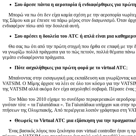
Σου άρεσε πάντα η αεροπορία ή ενδιαφέρθηκες για πρώτ
Μπορώ να πω ότι δεν είχα καμία σχέση με την αεροπορία νωρίτερα
της Σάμου και με έπεισε να πάρω μέρος στον διαγωνισμό. Όταν άρχι
ενδιαφέρον πίσω από την δουλειά αυτή.
Σου αρέσει η δουλεία του ATC ή απλά είναι μια καθημεριν
Θα σας πω ότι από την πρώτη στιγμή που ήρθα σε επαφή με την δο
να γνωρίζω πολλά πράγματα για το πώς πετούν, πολλά θέματα πάνω
γεμάτο ενδιαφέροντα πράγματα.
Πότε ασχολήθηκες για πρώτη φορά με το virtual ATC
;
Μπαίνοντας στην εισαγωγική μας εκπαίδευση και γνωρίζοντας κα
VATSIM. Ο Μίμης άρχισε να λέει σε όλο τον κόσμο για την VATSIM.
της VATSIM αλλά ακόμα δεν είχα ασχοληθεί σοβαρά. Πέρασε ένας χ
Τον Μάιο του 2010 είχαμε το συνέδριο περιφερειακών αεροδρομίων
γινόταν τότε « τα Γαλατάδικα ». Τα Γαλατάδικα υπήρχαν και στην π
πτήσεων της Ολυμπιακής. Από περιέργεια λοιπόν γράφτηκα στη VATS
Θεωρείς το Virtual ATC μια εξάσκηση για την πραγματική 
Ένας βασικός λόγος που ξεκίνησα σαν virtual controller ήταν η πρ