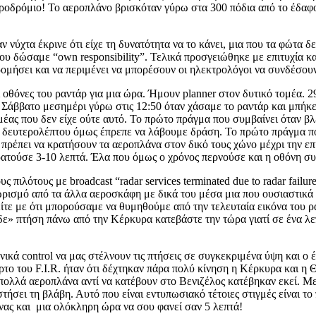
εροδρόμιο! Το αεροπλάνο βρισκόταν γύρω στα 300 πόδια από το έδαφ
χτα έκρινε ότι είχε τη δυνατότητα να το κάνει, μια που τα φώτα δ
 του δώσαμε “own responsibility”. Τελικά προσγειώθηκε με επιτυχία 
μήσει και να περιμένει να μπορέσουν οι ηλεκτρολόγοι να συνδέσουν
θόνες του ραντάρ για μια ώρα. Ήμουν planner στον δυτικό τομέα. 2
Σάββατο μεσημέρι γύρω στις 12:50 όταν χάσαμε το ραντάρ και μπήκε 
έας που δεν είχε ούτε αυτό. Το πρώτο πράγμα που συμβαίνει όταν βλέ
 δευτερολέπτου όμως έπρεπε να λάβουμε δράση. Το πρώτο πράγμα που 
τι πρέπει να κρατήσουν τα αεροπλάνα στον δικό τους χώνο μέχρι την 
κρατούσε 3-10 λεπτά. Έλα που όμως ο χρόνος περνούσε και η οθόνη συ
ότους με broadcast “radar services terminated due to radar failur
χωρισμό από τα άλλα αεροσκάφη με δικά του μέσα μια που ουσιαστικά 
είτε με ότι μπορούσαμε να θυμηθούμε από την τελευταία εικόνα του ρ
άδε» πτήση πάνω από την Κέρκυρα κατεβάστε την τώρα γιατί σε ένα λ
ά control να μας στέλνουν τις πτήσεις σε συγκεκριμένα ύψη και ο έ
το του F.I.R. ήταν ότι δέχτηκαν πάρα πολύ κίνηση η Κέρκυρα και η 
 πολλά αεροπλάνα αντί να κατέβουν στο Βενιζέλος κατέβηκαν εκεί. Μ
ήσει τη βλάβη. Αυτό που είναι εντυπωσιακό τέτοιες στιγμές είναι το 
νας και μια ολόκληρη ώρα να σου φανεί σαν 5 λεπτά!