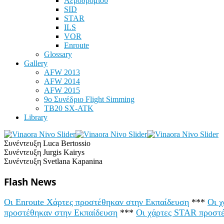
Αεροδρομίου
SID
STAR
ILS
VOR
Enroute
Glossary
Gallery
AFW 2013
AFW 2014
AFW 2015
9ο Συνέδριο Flight Simming
TB20 SX-ATK
Library
Συνέντευξη Luca Bertossio
Συνέντευξη Jurgis Kairys
Συνέντευξη Svetlana Kapanina
Flash News
Οι Enroute Χάρτες προστέθηκαν στην Εκπαίδευση
***
Οι 
προστέθηκαν στην Εκπαίδευση
***
Οι χάρτες STAR προστ