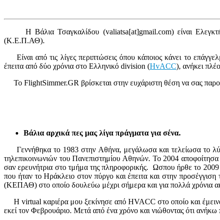
Η Βάλια Τσαγκαλίδου (valiatsa[at]gmail.com) είναι Ελεγ
(Κ.Ε.Π.ΑΘ).
Είναι από τις λίγες περιπτώσεις όπου κάποιος κάνει το επάγγελ
έπειτα από δύο χρόνια στο Ελληνικό division (
HvACC
), ανήκει πλέ
Το FlightSimmer.GR βρίσκεται στην ευχάριστη θέση να σας παρο
Βάλια αρχικά πες μας λίγα πράγματα για σένα.
Γεννήθηκα το 1983 στην Αθήνα, μεγάλωσα και τελείωσα το λύκε
τηλεπικοινωνιών του Πανεπιστημίου Αθηνών. Το 2004 αποφοίτησα 
σαν ερευνήτρια στο τμήμα της πληροφορικής. Ωσπου ήρθε το 2009
που ήταν το Ηράκλειο στον πύργο και έπειτα και στην προσέγγισ
(ΚΕΠΑΘ) στο οποίο δουλεύω μέχρι σήμερα και για πολλά χρόνια α
Η virtual καριέρα μου ξεκίνησε από HVACC στο οποίο και έμεινα γι
εκεί τον Φεβρουάριο. Μετά από ένα χρόνο και νιώθοντας ότι ανήκω πι