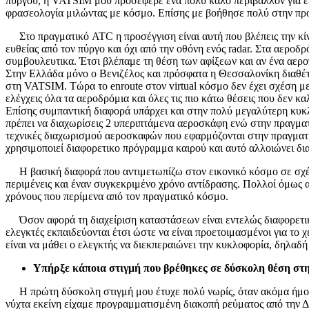
πύργου, η VATSIM μου προσέφερε ένα πολύ καλό περιβάλλον για εξασκ
φρασεολογία μιλώντας με κόσμο. Επίσης με βοήθησε πολύ στην προσέ
Στο πραγματικό ATC η προσέγγιση είναι αυτή που βλέπεις την κίν
ευθείας από τον πύργο και όχι από την οθόνη ενός radar. Στα αεροδ
συμβουλευτικα. Έτσι βλέπαμε τη θέση των αφίξεων και αν ένα αερο
Στην Ελλάδα μόνο ο Βενιζέλος και πρόσφατα η Θεσσαλονίκη διαθέτ
στη VATSIM. Τώρα το enroute στον virtual κόσμο δεν έχει σχέση με
ελέγχεις όλα τα αεροδρόμια και όλες τις πιο κάτω θέσεις που δεν κ
Επίσης συμπαντική διαφορά υπάρχει και στην πολύ μεγαλύτερη κυκ
πρέπει να διαχωρίσεις 2 υπεριπτάμενα αεροσκάφη ενώ στην πραγματι
τεχνικές διαχωρισμού αεροσκαφών που εφαρμόζονται στην πραγματικ
χρησιμοποιεί διαφορετικο πρόγραμμα καιρού και αυτό αλλοιώνει διαφο
Η βασική διαφορά που αντιμετωπίζω στον εικονικό κόσμο σε σχέση 
περιμένεις και έναν συγκεκριμένο χρόνο αντίδρασης. Πολλοί όμως α
χρόνους που περίμενα από τον πραγματικό κόσμο.
Όσον αφορά τη διαχείριση καταστάσεων είναι εντελώς διαφορετικό 
ελεγκτές εκπαιδεύονται έτσι ώστε να είναι προετοιμασμένοι για το
είναι να μάθει ο ελεγκτής να διεκπεραιώνει την κυκλοφορία, δηλαδή
Υπήρξε κάποια στιγμή που βρέθηκες σε δύσκολη θέση στη
Η πρώτη δύσκολη στιγμή μου έτυχε πολύ νωρίς, όταν ακόμα ήμου
νύχτα εκείνη είχαμε προγραμματισμένη διακοπή ρεύματος από την Δ