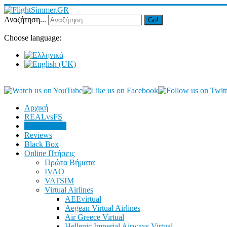
Αναζήτηση...
Go!
Choose language:
Αρχική
REALvsFS
Συνεντεύξεις
Reviews
Black Box
Online Πτήσεις
Πρώτα Βήματα
IVAO
VATSIM
Virtual Airlines
AEEvirtual
Aegean Virtual Airlines
Air Greece Virtual
Hellenic Imperial Airways Virtual