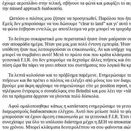
έχουμε αεροπλάνο στην τελική, σβήνουν τα φώτα και μαυρίζει το α
την missed approach διαδικασία.
Ωστόσο ο πιλότος μου ζήτησε να προσγειωθεί. Παρόλου που ήταν νύ
Εμείς δεν μπορούσαμε να του δώσουμε “clear to land” και γι’ αυτό
τα φώτα έσβησαν εντελώς με αποτέλεσμα να μην μπορεί να τροχοδρο
Το δεύτερο σοκαριστικό μου περιστατικό ήτανε όταν μαύρισαν οι ο
σαν αποφράδα ημέρα. Ήταν για μας μια πολύ έντονη εμπειρία. Ήταν 
υπόθεση ήταν πως λειτουργούσαν οι επικοινωνίες. Αν και υπήρχε τομ
μπορεί να συμβαίνει αυτό! Μετά το πρώτο σοκ που κράτα κλάσματα
γειτονικά F.I.R. ότι δεν μπορούμε να δεχτούμε άλλες πτήσεις και ό
πόση ώρα θα πάρει να γινει reboot του συστήματος που λογικά θα 
Τα λεπτά κυλούσαν και το πρόβλημα παρέμενε. Ενημερώσαμε τους πιλ
πτήσεων και θα πρέπει ο πιλότος να ελέγξει από μόνος του τον δια
βρούμε μια άκρη αρχίσαμε να σημειώνουμε είτε με position report, 
τηλέφωνο έντρομος ο συναδελφος στο Brindisi και μου λέει την «τ
ότι τα πράγματα άρχισαν να γίνονται πολύ δύσκολα.
Αφού ομαλοποιηθηκε κάπως η κατάσταση ενημερώσαμε τα γειτονικ
διαχωρισμούς διαδικασιακου ελέγχου. Αυτό που μείωσε πολύ το φόρ
μπορούσαν να έχουν άμεση επικοινωνία με τα γειτονικά F.I.R. Έτσι
συνεχίσαμε για όλο το υπόλοιπο διάστημα μέχρι η ΔΕΗ να αποκαταστ
του χρόνου. Μπορεί κλάσματα δευτερολέπτου να σου φαίνονται αιώ