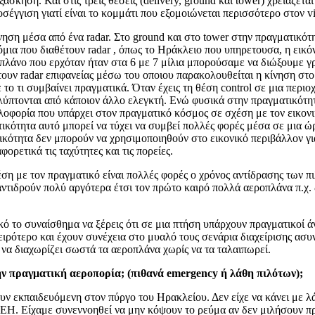
ηση. Και στις τρεις θέσεις (delivery, ground και tower) χρειάζεται ν
γγιση γιατί είναι το κομμάτι που εξομοιώνεται περισσότερο στον vi
ηση μέσα από ένα radar. Στο ground και στο tower στην πραγματικότη
ρόμια που διαθέτουν radar , όπως το Ηράκλειο που υπηρετουσα, η εικόν
πλάνο που ερχόταν ήταν στα 6 με 7 μίλια μπορούσαμε να διώξουμε γ
ουν radar επιφανείας μέσω του οποιου παρακολουθείται η κίνηση στο
 το τι συμβαίνει πραγματικά. Όταν έχεις τη θέση control σε μια περι
αλύπτονται από κάποιον άλλο ελεγκτή. Ενώ φυσικά στην πραγματικότητα
λοφορία που υπάρχει στον πραγματικό κόσμος σε σχέση με τον εικο
κότητα αυτό μπορεί να τύχει να συμβεί πολλές φορές μέσα σε μια ώρ
ότητα δεν μπορούν να χρησιμοποιηθούν στο εικονικό περιβάλλον για
ρετικά τις ταχύτητες και τις πορείες.
με τον πραγματικό είναι πολλές φορές ο χρόνος αντίδρασης των πιλό
ντιδρούν πολύ αργότερα έτσι τον πρώτο καιρό πολλά αεροπλάνα π.χ. δ
το συναίσθημα να ξέρεις ότι σε μια πτήση υπάρχουν πραγματικοί άν
 χειρότερο και έχουν συνέχεια στο μυαλό τους σενάρια διαχείρισης α
 να διαχωρίζει σωστά τα αεροπλάνα χωρίς να τα ταλαιπωρεί.
ν πραγματική αεροπορία; (πιθανά emergency ή λάθη πιλότων);
ν εκπαιδευόμενη στον πύργο του Ηρακλείου. Δεν είχε να κάνει με λά
ΕΗ. Είχαμε συνεννοηθεί να μην κόψουν το ρεύμα αν δεν μιλήσουν πρ