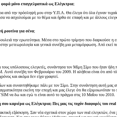
η φορά μόνο επαγγελματικά ως Ελέγκτρια
;
 από την πρόσληψή μου στην Υ.Π.Α. Θα έλεγα ότι όλα έγιναν τυχαία.
σα να ασχολούμαι με το θέμα και ήρθα σε επαφή και με άλλους ελεγκ
ή ρουτίνα για σένα
;
υλειά την ερωτεύτηκα. Μέσα στο πρώτο τρίμηνο που διαρκούσε η εκ
 στην μετεωρολογία και γενικά συνέβη μια μεταμόρφωση. Από εκεί π
ι τους υπόλοιπους ελεγκτές, συνάντησα τον Μίμη Σίμο που ήταν ήδη 
 Αυτό συνέβη τον Φεβρουάριο του 2009. Η αλήθεια είναι ότι από τότε
ρόνος και ακόμα δεν είχα γραφτεί.
 και συναντηθήκαμε πάλι με τον Σίμο. Στην συνάντηση αυτή μας αν
ραγματικότητα εκείνη την εποχή και μας έλεγε ότι θα εξομοιωνόταν 
IM να δω και εγώ τι είναι αυτό το πράγμα στις 10 Μαΐου του 2010.
σου καριέρα ως Ελέγκτρια; Πες μας τις τυχόν διαφορές του real 
ακτική εξάσκηση. Σαν νέα σχετικά στον χώρο των real ελεγκτών, ένα 