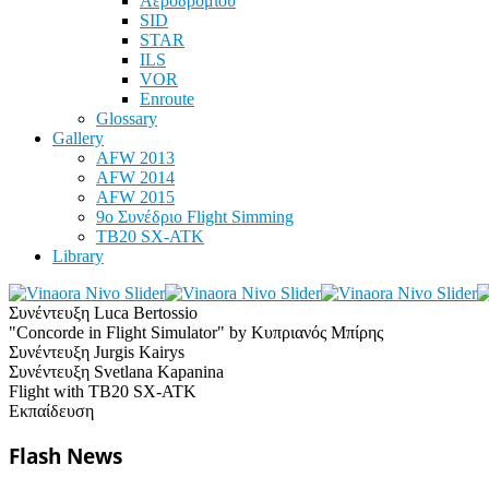
Αεροδρομίου
SID
STAR
ILS
VOR
Enroute
Glossary
Gallery
AFW 2013
AFW 2014
AFW 2015
9ο Συνέδριο Flight Simming
TB20 SX-ATK
Library
Συνέντευξη Luca Bertossio
"Concorde in Flight Simulator" by Κυπριανός Μπίρης
Συνέντευξη Jurgis Kairys
Συνέντευξη Svetlana Kapanina
Flight with TB20 SX-ATK
Εκπαίδευση
Flash News