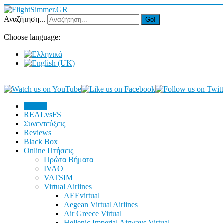
Αναζήτηση...
Go!
Choose language:
Αρχική
REALvsFS
Συνεντεύξεις
Reviews
Black Box
Online Πτήσεις
Πρώτα Βήματα
IVAO
VATSIM
Virtual Airlines
AEEvirtual
Aegean Virtual Airlines
Air Greece Virtual
Hellenic Imperial Airways Virtual