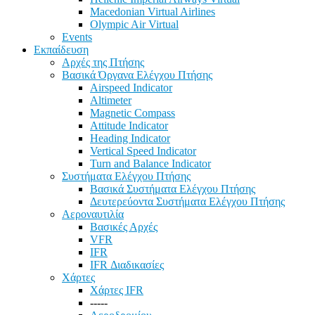
Macedonian Virtual Airlines
Olympic Air Virtual
Events
Εκπαίδευση
Αρχές της Πτήσης
Βασικά Όργανα Ελέγχου Πτήσης
Airspeed Indicator
Altimeter
Magnetic Compass
Attitude Indicator
Heading Indicator
Vertical Speed Indicator
Turn and Balance Indicator
Συστήματα Ελέγχου Πτήσης
Βασικά Συστήματα Ελέγχου Πτήσης
Δευτερεύοντα Συστήματα Ελέγχου Πτήσης
Αεροναυτιλία
Βασικές Αρχές
VFR
IFR
IFR Διαδικασίες
Χάρτες
Χάρτες IFR
-----