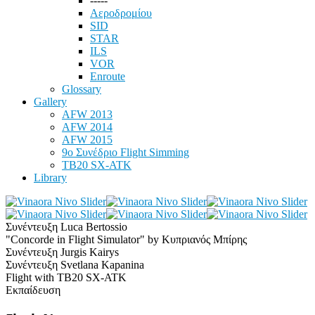
-----
Αεροδρομίου
SID
STAR
ILS
VOR
Enroute
Glossary
Gallery
AFW 2013
AFW 2014
AFW 2015
9ο Συνέδριο Flight Simming
TB20 SX-ATK
Library
Συνέντευξη Luca Bertossio
"Concorde in Flight Simulator" by Κυπριανός Μπίρης
Συνέντευξη Jurgis Kairys
Συνέντευξη Svetlana Kapanina
Flight with TB20 SX-ATK
Εκπαίδευση