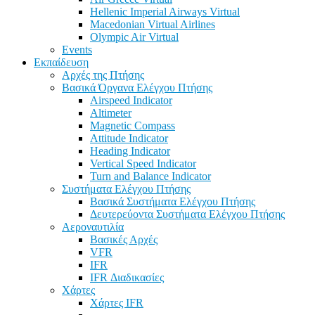
Hellenic Imperial Airways Virtual
Macedonian Virtual Airlines
Olympic Air Virtual
Events
Εκπαίδευση
Αρχές της Πτήσης
Βασικά Όργανα Ελέγχου Πτήσης
Airspeed Indicator
Altimeter
Magnetic Compass
Attitude Indicator
Heading Indicator
Vertical Speed Indicator
Turn and Balance Indicator
Συστήματα Ελέγχου Πτήσης
Βασικά Συστήματα Ελέγχου Πτήσης
Δευτερεύοντα Συστήματα Ελέγχου Πτήσης
Αεροναυτιλία
Βασικές Αρχές
VFR
IFR
IFR Διαδικασίες
Χάρτες
Χάρτες IFR